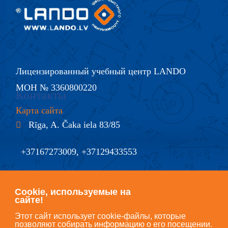
Лицензированный учебный центр LANDO
МОН № 3360800220
Контакты
Карта сайта
Rīga, A. Čaka iela 83/85
+37167273009, +37129433553
@
info@lando.lv
Cookie, используемые на
сайте!
Этот сайт использует cookie-файлы, которые
позволяют собирать информацию о его посещении.