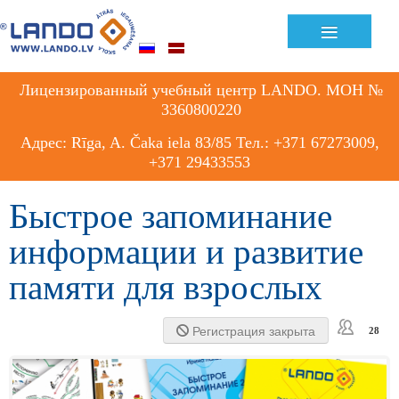
Previous
Previous
Next
Next
≡
Year
Month
Month
Year
Лицензированный учебный центр LANDO. МОН №
3360800220
Адрес: Rīga, A. Čaka iela 83/85 Тел.: +371 67273009,
+371 29433553
Быстрое запоминание
информации и развитие
памяти для взрослых
Регистрация закрыта
28