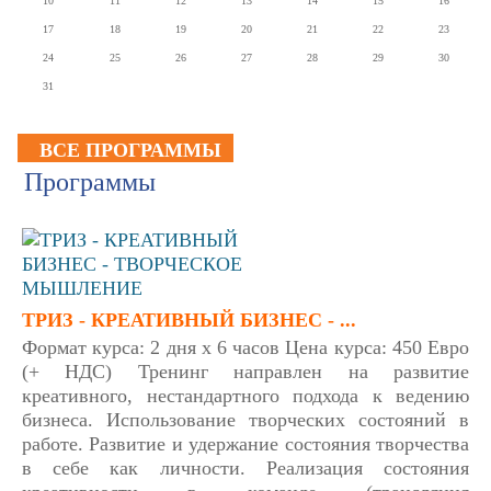
10
11
12
13
14
15
16
17
18
19
20
21
22
23
24
25
26
27
28
29
30
31
ВСЕ ПРОГРАММЫ
Программы
ТРИЗ - КРЕАТИВНЫЙ БИЗНЕС - ...
Формат курса: 2 дня х 6 часов Цена курса: 450 Евро
(+ НДС) Тренинг направлен на развитие
креативного, нестандартного подхода к ведению
бизнеса. Использование творческих состояний в
работе. Развитие и удержание состояния творчества
в себе как личности. Реализация состояния