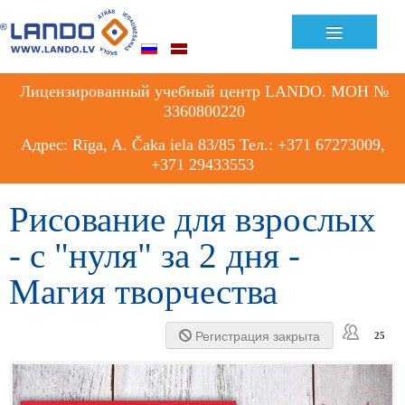
Previous
Previous
Next
Next
≡
Year
Month
Month
Year
Лицензированный учебный центр LANDO. МОН №
3360800220
Адрес: Rīga, A. Čaka iela 83/85 Тел.: +371 67273009,
+371 29433553
Рисование для взрослых
- с "нуля" за 2 дня -
Магия творчества
Регистрация закрыта
25