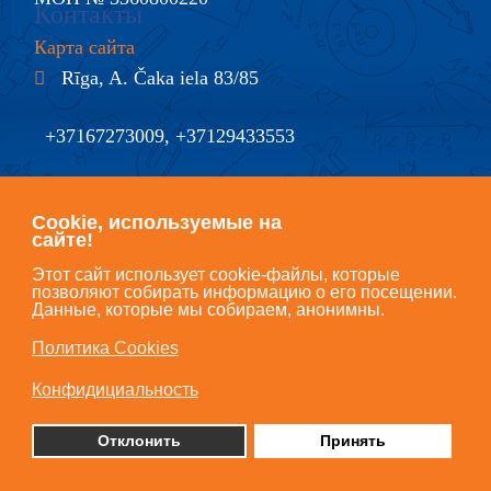
Контакты
Карта сайта
Rīga, A. Čaka iela 83/85
+37167273009, +37129433553
@
info@lando.lv
Cookie, используемые на
сайте!
Этот сайт использует cookie-файлы, которые
позволяют собирать информацию о его посещении.
Данные, которые мы собираем, анонимны.
Copyright © LANDO 2018, All Rights Reserved.
Политика Cookies
Политика конфедициальности
Политика в отношении Cookie файлов
Конфидициальность
Отклонить
Принять