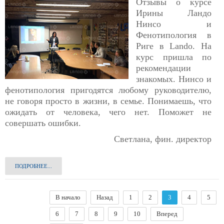
Отзывы о курсе
Ирины Ландо
Нинсо и
Фенотипология в
Риге в Lando. На
курс пришла по
рекомендации
знакомых. Нинсо и
фенотипология пригодятся любому руководителю,
не говоря просто в жизни, в семье. Понимаешь, что
ожидать от человека, чего нет. Поможет не
совершать ошибки.
Светлана, фин. директор
ПОДРОБНЕЕ...
В начало
Назад
1
2
3
4
5
6
7
8
9
10
Вперед