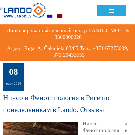
≡
Лицензированный учебный центр LANDO. МОН №
3360800220
Адрес: Rīga, A. Čaka iela 83/85 Тел.: +371 67273009,
+371 29433553
08
март
2018
Нинсо и Фенотипология в Риге по
понедельникам в Lando. Отзывы
Нинсо и
Фенотипология в