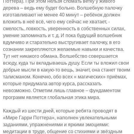
Поттера). При этом нельзя сломать ветку у живого
дерева – ведь ему будет больно. Волшебную палочку
изготавливают не менее 40 минут – ребёнок должен
вложить в неё всё, чего ему сейчас не хватает, -
смелость, ловкость, уверенность в собственных силах,
умение запоминать и т. д. И пока будущий волшебник
вдумчиво и старательно выстругивает палочку, в его
сознании закрепляются желаемые навыки и качества.
Тут нет никакого обмана. Волшебство совершается
всюду, куда ты вкладываешь душу. Если ты вложил свои
добрые мысли в какую-то вещь, значит, она станет твоим
талисманом. Конечно, обо всех « магических» приёмах,
которые придумала автор курса, рассказать
невозможно. Отметим лишь главное – фундаментом
программ является глобальная этика мира.
Каждый из шести дней, которые ребята проводят в
«Мире Гарри Поттера», наполнен увлекательными
заданиями, упражнениями и яркими эмоциями:
медитации в труде, общение со стихиями и звёздным