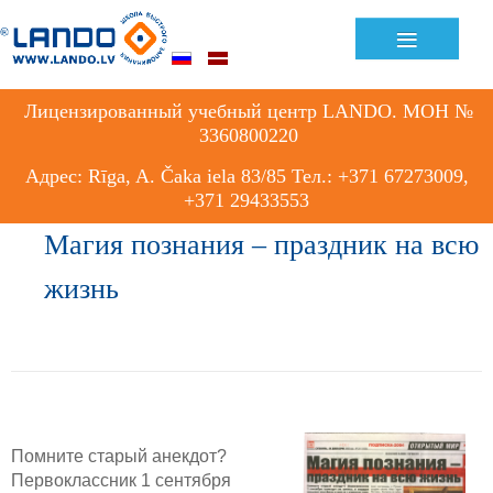
≡
Лицензированный учебный центр LANDO. МОН №
3360800220
Адрес: Rīga, A. Čaka iela 83/85 Тел.: +371 67273009,
+371 29433553
Магия познания – праздник на всю
жизнь
Помните старый анекдот?
Первоклассник 1 сентября