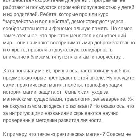
волшебства - скорочтение для детей”. Программы ее
работают и пользуются огромной популярностью у детей
и их родителей. Ребята, которые прошли курс
“чародейства и волшебства”, демонстрируют чудеса
сообразительности и феноменальную память. Но самое
замечательное, что при этом меняется их внутренний
мир – они начинают воспринимать мир доброжелательно
и открыто, проявляют дружескую солидарность,
внимание к близким, тянутся к книгам, к творчеству...
Хотя поначалу меня, признаюсь, насторожили учебные
предметы,которые преподают в этой школе. Ну посудите
сами: практическая магия, полёты, трансфигурация,
история магии, защита от тёмных сил, уход за
магическими существами, травология, зельеварение. Уж
не оккультизмом ли здесь попахивает? Но оказалось, что
за интригующими названиями скрываются научно
проверенные методики развития личности.
К примеру, что такое «практическая магия»? Совсем не