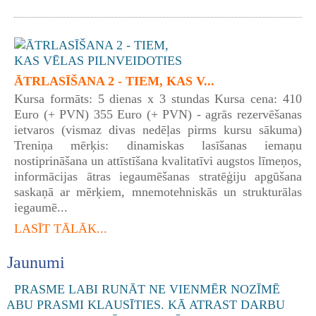
ĀTRLASĪŠANA 2 - TIEM, KAS V...
Kursa formāts: 5 dienas x 3 stundas Kursa cena: 410
Euro (+ PVN) 355 Euro (+ PVN) - agrās rezervēšanas
ietvaros (vismaz divas nedēļas pirms kursu sākuma)
Treniņa mērķis: dinamiskas lasīšanas iemaņu
nostiprināšana un attīstīšana kvalitatīvi augstos līmeņos,
informācijas ātras iegaumēšanas stratēģiju apgūšana
saskaņā ar mērķiem, mnemotehniskās un strukturālas
iegaumē...
LASĪT TĀLĀK...
Jaunumi