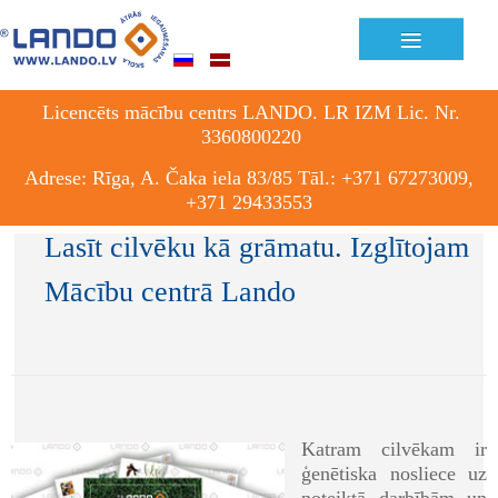
≡
Licencēts mācību centrs LANDO. LR IZM Lic. Nr.
3360800220
Adrese: Rīga, A. Čaka iela 83/85 Tāl.: +371 67273009,
+371 29433553
Lasīt cilvēku kā grāmatu. Izglītojam
Mācību centrā Lando
Katram cilvēkam ir
ģenētiska nosliece uz
noteiktā darbībām un