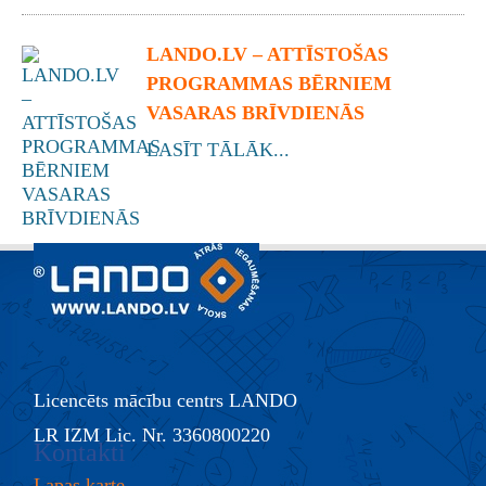
LANDO.LV – ATTĪSTOŠAS
PROGRAMMAS BĒRNIEM
VASARAS BRĪVDIENĀS
LASĪT TĀLĀK...
Licencēts mācību centrs LANDO
LR IZM Lic. Nr. 3360800220
Kontakti
Lapas karte