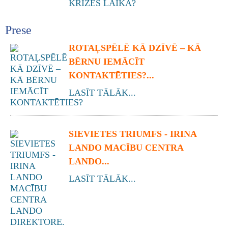
Prese
ROTAĻSPĒLĒ KĀ DZĪVĒ – KĀ
BĒRNU IEMĀCĪT
KONTAKTĒTIES?...
LASĪT TĀLĀK...
SIEVIETES TRIUMFS - IRINA
LANDO MACĪBU CENTRA
LANDO...
LASĪT TĀLĀK...