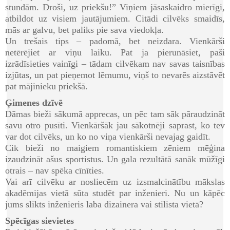
stundām. Droši, uz priekšu!” Viņiem jāsaskaidro mierīgi,
atbildot uz visiem jautājumiem. Citādi cilvēks smaidīs,
mās ar galvu, bet paliks pie sava viedokļa.
Un trešais tips – padomā, bet neizdara. Vienkārši
netērējiet ar viņu laiku. Pat ja pierunāsiet, paši
izrādīsieties vainīgi – tādam cilvēkam nav savas taisnības
izjūtas, un pat pieņemot lēmumu, viņš to nevarēs aizstāvēt
pat mājinieku priekšā.
Ģimenes dzīvē
Dāmas bieži sākumā apprecas, un pēc tam sāk pāraudzināt
savu otro pusīti. Vienkāršāk jau sākotnēji saprast, ko tev
var dot cilvēks, un ko no viņa vienkārši nevajag gaidīt.
Cik bieži no maigiem romantiskiem zēniem mēģina
izaudzināt ašus sportistus. Un gala rezultātā sanāk mūžīgi
otrais – nav spēka cīnīties.
Vai arī cilvēku ar nosliecēm uz izsmalcinātību mākslas
akadēmijas vietā sūta studēt par inženieri. Nu un kāpēc
jums slikts inženieris laba dizainera vai stilista vietā?
Spēcīgas sievietes