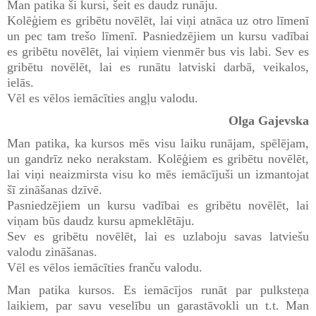
Man patika ši kursi, šeit es daudz runāju.
Kolēģiem es gribētu novēlēt, lai viņi atnāca uz otro līmenī
un pec tam trešo līmenī. Pasniedzējiem un kursu vadībai
es gribētu novēlēt, lai viņiem vienmēr bus vis labi. Sev es
gribētu novēlēt, lai es runātu latviski darbā, veikalos,
ielās.
Vēl es vēlos iemācīties angļu valodu.
Olga Gajevska
Man patika, ka kursos mēs visu laiku runājam, spēlējam,
un gandrīz neko nerakstam. Kolēģiem es gribētu novēlēt,
lai viņi neaizmirsta visu ko mēs iemācījuši un izmantojat
šī zināšanas dzīvē.
Pasniedzējiem un kursu vadībai es gribētu novēlēt, lai
viņam būs daudz kursu apmeklētāju.
Sev es gribētu novēlēt, lai es uzlaboju savas latviešu
valodu zināšanas.
Vēl es vēlos iemācīties franču valodu.
Man patika kursos. Es iemācījos runāt par pulksteņa
laikiem, par savu veselību un garastāvokli un t.t. Man