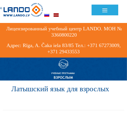
≡
Лицензированный учебный центр LANDO. МОН №
3360800220
Адрес: Rīga, A. Čaka iela 83/85 Тел.: +371 67273009,
+371 29433553
Латышский язык для взрослых