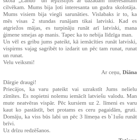
skolā „Lando” un iepzistijos ar dažādam interesantam
cilvēkam. Mums bija ļoti interesanta un gudra skolotāja.
Mums visiem bija viegli sarunāties. Vislabaks ir to, ka
mēs visas 2 stundas runājam tikai latviski. Kad es
atgriežos mājas, es turpināju runāt arī latviski, mana
ģimene smejas ap manis. Tapec ka to nebija līdzīga man.
Un vēl es gribu jums pateikt, kā iemācīties runāt latviski,
vispirms vajag sagribēt to izdarit un pēc tam runat, runat
un runat.
Velu veiksmi!
Ar ceņu,
Diāna
Dārgie draugi!
Priecājos, ka varu pateikt vai uzrakstīt Jums nelielu
zīmītes. Es nopietni nolemu iemācīt latviešu valodu. Man
mute neatvēras vispār. Pēc kursiem uz 2. līmeni es varu
kaut ko pastāstīt, bet protams es ceru pagaidām, gruti.
Domāju, ka viss būs labi un pēc 3 līmeņa es b`1ušu runāt
brīvi.
Uz drīzu redzēšanos.