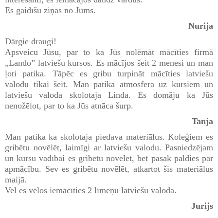
Es gaidīšu ziņas no Jums.
Nurija
Dārgie draugi!
Apsveicu Jūsu, par to ka Jūs nolēmāt mācīties firmā
„Lando” latviešu kursos. Es mācījos šeit 2 menesi un man
ļoti patika. Tāpēc es gribu turpināt mācīties latviešu
valodu tikai šeit. Man patika atmosfēra uz kursiem un
latviešu valoda skolotaja Linda. Es domāju ka Jūs
nenožēlot, par to ka Jūs atnāca šurp.
Tanja
Man patika ka skolotaja piedava materiālus. Koleģiem es
gribētu novēlēt, laimīgi ar latviešu valodu. Pasniedzējam
un kursu vadībai es gribētu novēlēt, bet pasak paldies par
apmācību. Sev es gribētu novēlēt, atkartot šis materiālus
maijā.
Vel es vēlos iemācīties 2 līmeņu latviešu valoda.
Jurijs