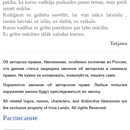
patika, ka kursu vadītāja paskaidro jauno temas, man patik
minēt miklas.
Kolēģiem es gribētu novēlēt, lai viņi māca latviešu ,
runāsi latviski uz ielās, uz darbā, uz veikala.
Kursu vadībai es gribu pateikties par labu mācību.
Es gribu mācīties tālāk valodas kursos.
Tatjana
Об авторски правах. Напоминаю, особенно коллегам из России,
что данная статья защищена законом об авторских и смежных
правах. Не нужно ее копировать, пожалуйста, пишите сами.
Охраняется законом об авторском праве. Любые попытки
нарушения закона будут преследоваться по закону.
All related logos, names, characters, and distinctive likenesses are
the exclusive property of Irina Lando. All righ
ts Reserved.
Расписание