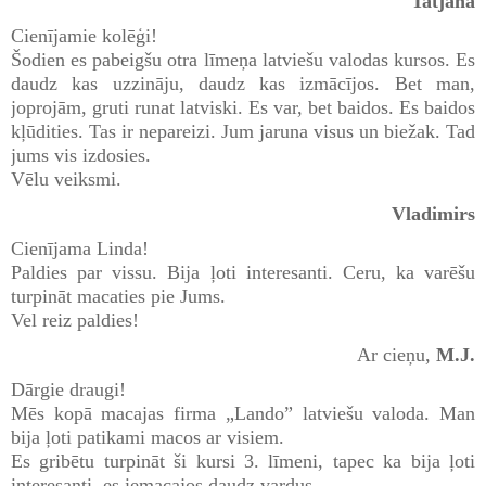
Tatjana
Cienījamie kolēģi!
Šodien es pabeigšu otra līmeņa latviešu valodas kursos. Es
daudz kas uzzināju, daudz kas izmācījos. Bet man,
joprojām, gruti runat latviski. Es var, bet baidos. Es baidos
kļūdities. Tas ir nepareizi. Jum jaruna visus un biežak. Tad
jums vis izdosies.
Vēlu veiksmi.
Vladimirs
Cienījama Linda!
Paldies par vissu. Bija ļoti interesanti. Ceru, ka varēšu
turpināt macaties pie Jums.
Vel reiz paldies!
Ar cieņu,
M.J.
Dārgie draugi!
Mēs kopā macajas firma „Lando” latviešu valoda. Man
bija ļoti patikami macos ar visiem.
Es gribētu turpināt ši kursi 3. līmeni, tapec ka bija ļoti
interesanti, es iemacajos daudz vardus.