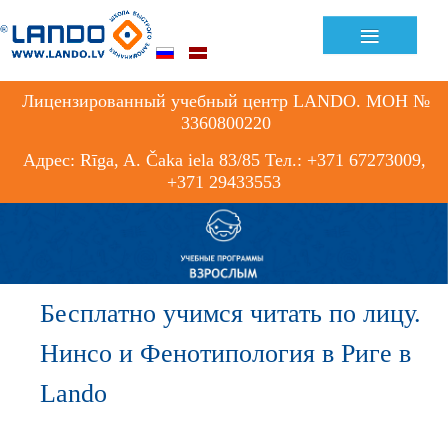
≡
Лицензированный учебный центр LANDO. МОН №
3360800220
Адрес: Rīga, A. Čaka iela 83/85 Тел.: +371 67273009,
+371 29433553
Бесплатно учимся читать по лицу.
Нинсо и Фенотипология в Риге в
Lando