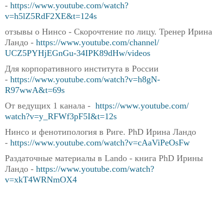
-
https://www.youtube.com/
watch?
v=h5lZ5RdF2XE&t=124s
отзывы о Нинсо - Скорочтение по лицу. Тренер Ирина
Ландо -
https://www.youtube.com/
channel/
UCZ5PYHjEGnGu-34IPK89dHw/
videos
Для корпоративного института в России
-
https://www.youtube.com/
watch?v=h8gN-
R97wwA&t=69s
От ведущих 1 канала -
https://www.youtube.com/
watch?v=y_RFWf3pF5I&t=12s
Нинсо и фенотипология в Риге. PhD Ирина Ландо
-
https://www.youtube.com/
watch?v=cAaViPeOsFw
Раздаточные материалы в Lando - книга PhD Ирины
Ландо -
https://www.youtube.com/
watch?
v=xkT4WRNmOX4