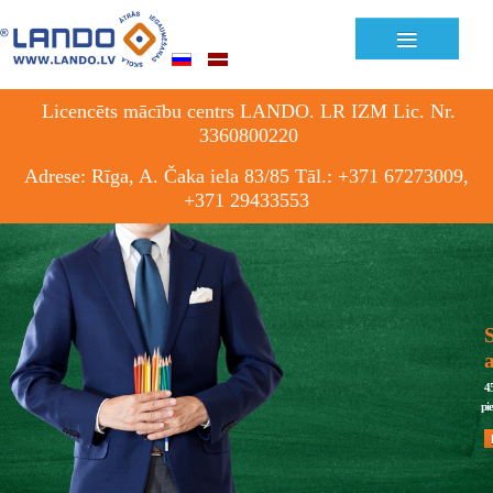
≡
Licencēts mācību centrs LANDO. LR IZM Lic. Nr.
3360800220
Adrese: Rīga, A. Čaka iela 83/85 Tāl.: +371 67273009,
+371 29433553
S
4
pi