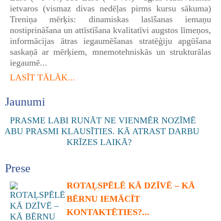
ietvaros (vismaz divas nedēļas pirms kursu sākuma)
Treniņa mērķis: dinamiskas lasīšanas iemaņu
nostiprināšana un attīstīšana kvalitatīvi augstos līmeņos,
informācijas ātras iegaumēšanas stratēģiju apgūšana
saskaņā ar mērķiem, mnemotehniskās un strukturālas
iegaumē...
LASĪT TĀLĀK...
Jaunumi
Prese
ROTAĻSPĒLĒ KĀ DZĪVĒ – KĀ
BĒRNU IEMĀCĪT
KONTAKTĒTIES?...