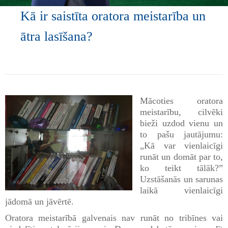
Kā ir saistīta oratora meistarība un
ātra lasīšana?
Mācoties oratora
meistarību, cilvēki
bieži uzdod vienu un
to pašu jautājumu:
„Kā var vienlaicīgi
runāt un domāt par to,
ko teikt tālāk?”
Uzstāšanās un sarunas
laikā vienlaicīgi
jādomā un jāvērtē.
Oratora meistarībā galvenais nav runāt no tribīnes vai