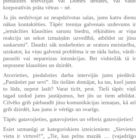
piedalīties televīzijas vai Domes debatēs, vai vadīt
korporatīvās prāta vētras – nē.
Ja jūs nedzīvojat uz neapdzīvotas salas, jums katru dienu
nākas kontaktēties. Tāpēc treniņa galvenais uzdevums ir
„iemācīties klausīties sarunu biedru, rēķināties ar viņa
reakciju un sekot izmaiņām uzvedībā, atbildot uz jūsu
saskarsmi”. Daudzi sāk nodarboties ar oratora meistarību,
uzskatot, ka viņu galvenā problēma ir ne tāda balss, vārdi-
parazīti vai nepareizas intonācijas. Bet visbiežāk tā ir
neprasme klausīties un dzirdēt.
Atcerieties, piedaloties darba intervijās jums piedāvā:
„Pastāstiet par sevi”. Jūs tiešām domājat, ka tas, kurš jums
to lūdz, neprot lasīt? Varat ticēt, prot. Tieši tāpēc viņš
tagad uzdod jums jautājumus, bet jūs uz tiem atbildat.
Cilvēks grib pārbaudīt jūsu komunikācijas iemaņas, kā arī
grib dzirdēt, kas jums ir vērtīgs un svarīgs.
Tāpēc gatavojieties, gatavojieties un vēlreiz gatavojieties!
Esiet uzmanīgi ar kategoriskiem izteicieniem: „Sievietes
vieta ir virtuvē!”, „Tie, kas pelna mazāk … (vajadzīgo