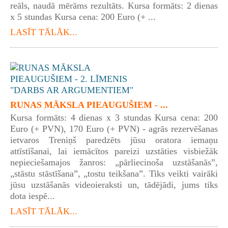
reāls, naudā mērāms rezultāts. Kursa formāts: 2 dienas
x 5 stundas Kursa cena: 200 Euro (+ ...
LASĪT TĀLĀK...
RUNAS MĀKSLA PIEAUGUŠIEM - ...
Kursa formāts: 4 dienas x 3 stundas Kursa cena: 200
Euro (+ PVN), 170 Euro (+ PVN) - agrās rezervēšanas
ietvaros Treniņš paredzēts jūsu oratora iemaņu
attīstīšanai, lai iemācītos pareizi uzstāties visbiežāk
nepieciešamajos žanros: „pārliecinoša uzstāšanās”,
„stāstu stāstīšana”, „tostu teikšana”. Tiks veikti vairāki
jūsu uzstāšanās videoieraksti un, tādējādi, jums tiks
dota iespē...
LASĪT TĀLĀK...