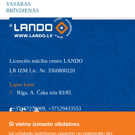
Licencēts mācību centrs LANDO
LR IZM Lic. Nr. 3360800220
Kontakti
Lapas karte
Rīga, A. Čaka iela 83/85
+37167273009, +37129433553
@
info@lando.lv
Šī vietne izmanto sīkdatnes
lai uzlabotu lietošanas pieredzi un optimizētu tās