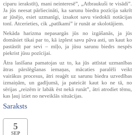
ciparu ierakstīt), mani neinteresē”, „Atbraukuši te visādi”.
Ja jūs neesat pārliecināti, ka sarunu biedra pozīcija sakrīt
ar jūsējo, esiet uzmanīgi, izsakot savu viedokli notācijas
tonī. Atcerieties, cik „patīkami” ir runāt ar skolotājiem.
Nekāda harizma nepasargās jūs no izgāšanās, ja jūs
domāsiet tikai par to, kā izplest savu pāva asti, un kaut ko
pastāstīt par sevi – mīļo, ja jūsu sarunu biedrs nespēs
piekrist jūsu pozīcijai.
Ātra lasīšana pamatojas uz to, ka jūs attīstat uzmanības
ātras pārslēgšanas iemaņas, mācaties paralēli veikt
vairākus procesus, ātri reaģēt uz
sarunu biedra uzvedības
izmaiņām, un gadījumā, ja pateicāt kaut ko ne tā, no
sērijas „reizēm ir labāk ēst nekā runāt”, ātri atrodiet tēmu,
kas ļauj iziet no neveiklās situācijas.
Saraksts
5
SEP