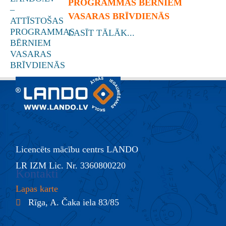
PROGRAMMAS BĒRNIEM
VASARAS BRĪVDIENĀS
LASĪT TĀLĀK...
Licencēts mācību centrs LANDO
LR IZM Lic. Nr. 3360800220
Kontakti
Lapas karte
Rīga, A. Čaka iela 83/85