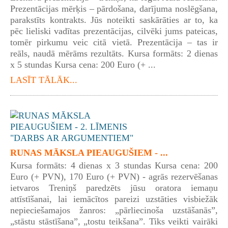
Prezentācijas mērķis – pārdošana, darījuma noslēgšana,
parakstīts kontrakts. Jūs noteikti saskārāties ar to, ka
pēc lieliski vadītas prezentācijas, cilvēki jums pateicas,
tomēr pirkumu veic citā vietā. Prezentācija – tas ir
reāls, naudā mērāms rezultāts. Kursa formāts: 2 dienas
x 5 stundas Kursa cena: 200 Euro (+ ...
LASĪT TĀLĀK...
RUNAS MĀKSLA PIEAUGUŠIEM - ...
Kursa formāts: 4 dienas x 3 stundas Kursa cena: 200
Euro (+ PVN), 170 Euro (+ PVN) - agrās rezervēšanas
ietvaros Treniņš paredzēts jūsu oratora iemaņu
attīstīšanai, lai iemācītos pareizi uzstāties visbiežāk
nepieciešamajos žanros: „pārliecinoša uzstāšanās”,
„stāstu stāstīšana”, „tostu teikšana”. Tiks veikti vairāki