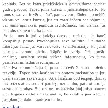
kapitāls. Bet ne katrs priekšnieks ir gatavs darbā paciest
gudru padoto. Tāpēc jums uzreiz ir jāorientējas uz to, ko
jums saka, vai ir vērts stāstīt par saviem plāniem apmeklēt
vienus vai otrus kursus, jūs arī varat izdarīt secinājumus,
vai jums apmaksās papildus izglītošanos, vai vismaz jūs
palaidīs uz tiem darba laikā.
Pat ja jums ir ļoti vajadzīgs darbs, atcerieties, ka katrā
kompānijā pastāv izveidojusies sava kultūra. Un darba
intervijas laikā jūs varat novērtēt to informāciju, ko jums
pasniedz sarunu biedrs. Tāpēc ir svarīgi ātri domāt,
analizēt, sasaistīt vienā virknē informāciju, ko jums
pasniedz, un izdarīt secinājumus.
Efektīva komunikācija ir prasme novērtēt sarunu biedra
reakciju. Tāpēc ātra lasīšana un oratora meistarība ir ļoti
cieši saistītas savā starpā. Ātra lasīšana dod iespēju domāt
trīs reizes ātrāk un ātri pārslēgt uzmanību, paturot atmiņā
stāstītā īpatnības. Bet oratora meistarība ļauj taisīt pauzes
vajadzīgajās vietās un nerunāt to, ko vēlāk ir jānožēlo, ja
jūs plānojat dabūt konkrētu darbu.
Saraksts