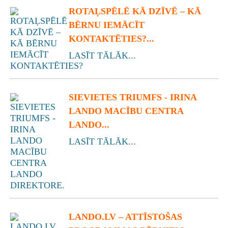
ROTAĻSPĒLĒ KĀ DZĪVĒ – KĀ
BĒRNU IEMĀCĪT
KONTAKTĒTIES?...
LASĪT TĀLĀK...
SIEVIETES TRIUMFS - IRINA
LANDO MACĪBU CENTRA
LANDO...
LASĪT TĀLĀK...
LANDO.LV – ATTĪSTOŠAS