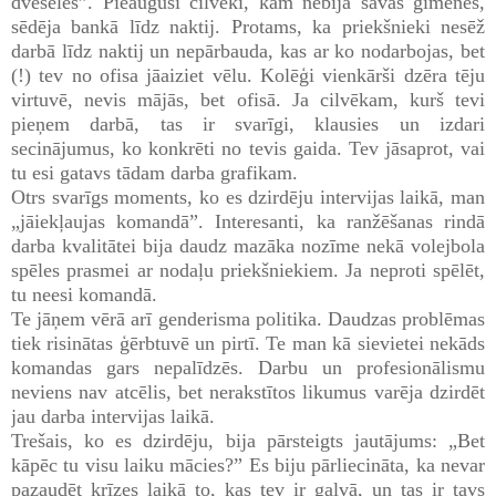
dvēseles”. Pieauguši cilvēki, kam nebija savas ģimenes,
sēdēja bankā līdz naktij. Protams, ka priekšnieki nesēž
darbā līdz naktij un nepārbauda, kas ar ko nodarbojas, bet
(!) tev no ofisa jāaiziet vēlu. Kolēģi vienkārši dzēra tēju
virtuvē, nevis mājās, bet ofisā. Ja cilvēkam, kurš tevi
pieņem darbā, tas ir svarīgi, klausies un izdari
secinājumus, ko konkrēti no tevis gaida. Tev jāsaprot, vai
tu esi gatavs tādam darba grafikam.
Otrs svarīgs moments, ko es dzirdēju intervijas laikā, man
„jāiekļaujas komandā”. Interesanti, ka ranžēšanas rindā
darba kvalitātei bija daudz mazāka nozīme nekā volejbola
spēles prasmei ar nodaļu priekšniekiem. Ja neproti spēlēt,
tu neesi komandā.
Te jāņem vērā arī genderisma politika. Daudzas problēmas
tiek risinātas ģērbtuvē un pirtī. Te man kā sievietei nekāds
komandas gars nepalīdzēs. Darbu un profesionālismu
neviens nav atcēlis, bet nerakstītos likumus varēja dzirdēt
jau darba intervijas laikā.
Trešais, ko es dzirdēju, bija pārsteigts jautājums: „Bet
kāpēc tu visu laiku mācies?” Es biju pārliecināta, ka nevar
pazaudēt krīzes laikā to, kas tev ir galvā, un tas ir tavs