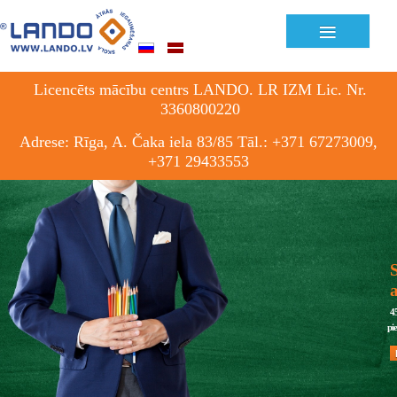
≡
Licencēts mācību centrs LANDO. LR IZM Lic. Nr.
3360800220
Adrese: Rīga, A. Čaka iela 83/85 Tāl.: +371 67273009,
+371 29433553
S
4
pi