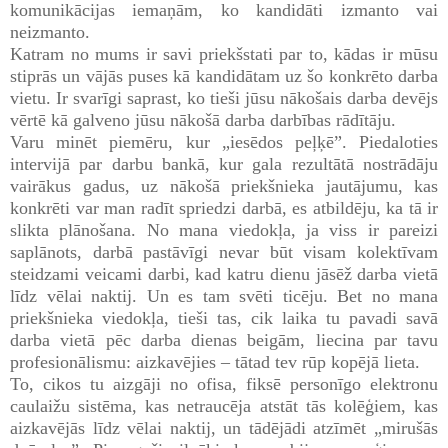
komunikācijas iemaņām, ko kandidāti izmanto vai
neizmanto.
Katram no mums ir savi priekšstati par to, kādas ir mūsu
stiprās un vājās puses kā kandidātam uz šo konkrēto darba
vietu. Ir svarīgi saprast, ko tieši jūsu nākošais darba devējs
vērtē kā galveno jūsu nākošā darba darbības rādītāju.
Varu minēt piemēru, kur „iesēdos peļķē”. Piedaloties
intervijā par darbu bankā, kur gala rezultātā nostrādāju
vairākus gadus, uz nākošā priekšnieka jautājumu, kas
konkrēti var man radīt spriedzi darbā, es atbildēju, ka tā ir
slikta plānošana. No mana viedokļa, ja viss ir pareizi
saplānots, darbā pastāvīgi nevar būt visam kolektīvam
steidzami veicami darbi, kad katru dienu jāsēž darba vietā
līdz vēlai naktij. Un es tam svēti ticēju. Bet no mana
priekšnieka viedokļa, tieši tas, cik laika tu pavadi savā
darba vietā pēc darba dienas beigām, liecina par tavu
profesionālismu: aizkavējies – tātad tev rūp kopējā lieta.
To, cikos tu aizgāji no ofisa, fiksē personīgo elektronu
caulaižu sistēma, kas netraucēja atstāt tās kolēģiem, kas
aizkavējās līdz vēlai naktij, un tādējādi atzīmēt „mirušās