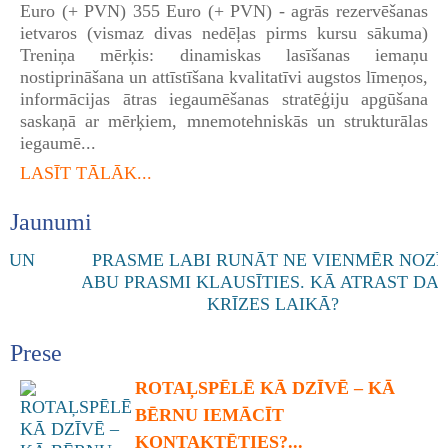
Euro (+ PVN) 355 Euro (+ PVN) - agrās rezervēšanas
ietvaros (vismaz divas nedēļas pirms kursu sākuma)
Treniņa mērķis: dinamiskas lasīšanas iemaņu
nostiprināšana un attīstīšana kvalitatīvi augstos līmeņos,
informācijas ātras iegaumēšanas stratēģiju apgūšana
saskaņā ar mērķiem, mnemotehniskās un strukturālas
iegaumē...
LASĪT TĀLĀK...
Jaunumi
Prese
ROTAĻSPĒLĒ KĀ DZĪVĒ – KĀ
BĒRNU IEMĀCĪT
KONTAKTĒTIES?...