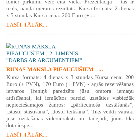
tomēr pirkumu veic citā vietā. Prezentācija – tas ir
reāls, naudā mērāms rezultāts. Kursa formāts: 2 dienas
x 5 stundas Kursa cena: 200 Euro (+ ...
LASĪT TĀLĀK...
RUNAS MĀKSLA PIEAUGUŠIEM - ...
Kursa formāts: 4 dienas x 3 stundas Kursa cena: 200
Euro (+ PVN), 170 Euro (+ PVN) - agrās rezervēšanas
ietvaros Treniņš paredzēts jūsu oratora iemaņu
attīstīšanai, lai iemācītos pareizi uzstāties visbiežāk
nepieciešamajos žanros: „pārliecinoša uzstāšanās”,
„stāstu stāstīšana”, „tostu teikšana”. Tiks veikti vairāki
jūsu uzstāšanās videoieraksti un, tādējādi, jums tiks
dota iespē...
LASĪT TĀLĀK...