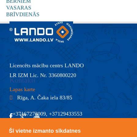
Licencēts mācību centrs LANDO
LR IZM Lic. Nr. 3360800220
Kontakti
Lapas karte
Rīga, A. Čaka iela 83/85
+37167273009, +37129433553
@
info@lando.lv
Šī vietne izmanto sīkdatnes