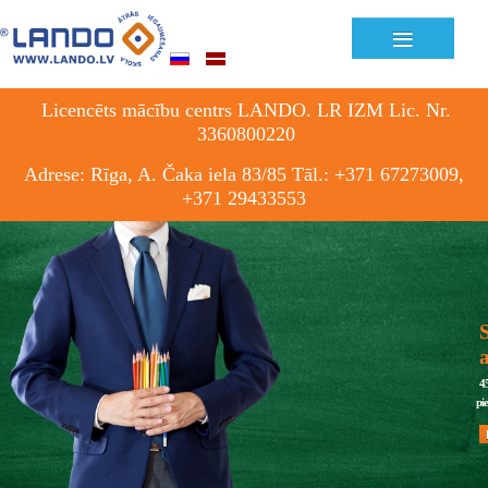
≡
Licencēts mācību centrs LANDO. LR IZM Lic. Nr.
3360800220
Adrese: Rīga, A. Čaka iela 83/85 Tāl.: +371 67273009,
+371 29433553
S
4
pi