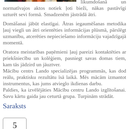
likumdošanā un
normatīvajos aktos notiek ļoti bieži, nākas pastāvīgi
uzturēt sevi formā. Smadzenēm jāstrādā ātri.
Domāšanai jābūt elastīgai. Ātras iegaumēšanas metodika
ļauj viegli un ātri orientēties informācijas plūsmā, pārslēgt
uzmanību, atcerēties nepieciešamo informāciju vajadzīgajā
momentā.
Oratora meistarības paņēmieni ļauj pareizi kontaktēties ar
priekšniecību un kolēģiem, pasniegt savas domas tiem,
kam tās jādzird un jāuztver.
Mācību centrs Lando specializējas programmās, kas dod
reālu, praktisku rezultātu īsā laikā. Mēs mācām izmantot
instrumentus, kas jums atvieglo ikdienas darbu.
Paldies, ka izvēlējāties Mācību centru Lando izglītošanai.
Savu kārtu gaida jau ceturtā grupa. Turpinām strādāt.
Saraksts
5