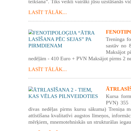
teikšana”. Tiks veikti vairāki jūsu uzstāšanās vid
LASĪT TĀLĀK...
FENOTIPO
Treninga f
sastāv no 
Maksājot p
nedēļām - 410 Euro + PVN Maksājot pirms 2 n
LASĪT TĀLĀK...
ĀTRLASĪŠA
Kursa form
PVN) 355 E
divas nedēļas pirms kursu sākuma) Treniņa mē
attīstīšana kvalitatīvi augstos līmeņos, informā
mērķiem, mnemotehniskās un strukturālas iegau