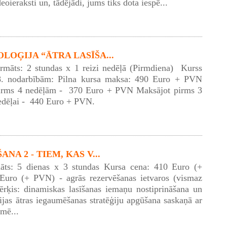
eoieraksti un, tādējādi, jums tiks dota iespē...
LOĢIJA “ĀTRA LASĪŠA...
ormāts: 2 stundas x 1 reizi nedēļā (Pirmdiena) Kurss
8. nodarbībām: Pilna kursa maksa: 490 Euro + PVN
irms 4 nedēļām - 370 Euro + PVN Maksājot pirms 3
edēļai - 440 Euro + PVN.
NA 2 - TIEM, KAS V...
āts: 5 dienas x 3 stundas Kursa cena: 410 Euro (+
uro (+ PVN) - agrās rezervēšanas ietvaros (vismaz
rķis: dinamiskas lasīšanas iemaņu nostiprināšana un
cijas ātras iegaumēšanas stratēģiju apgūšana saskaņā ar
mē...