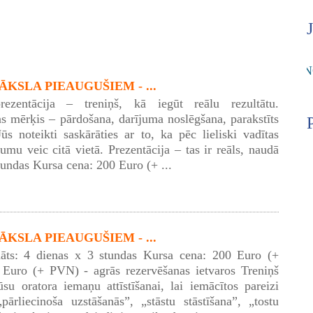
KSLA PIEAUGUŠIEM - ...
rezentācija – treniņš, kā iegūt reālu rezultātu.
as mērķis – pārdošana, darījuma noslēgšana, parakstīts
Jūs noteikti saskārāties ar to, ka pēc lieliski vadītas
umu veic citā vietā. Prezentācija – tas ir reāls, naudā
tundas Kursa cena: 200 Euro (+ ...
KSLA PIEAUGUŠIEM - ...
āts: 4 dienas x 3 stundas Kursa cena: 200 Euro (+
Euro (+ PVN) - agrās rezervēšanas ietvaros Treniņš
ūsu oratora iemaņu attīstīšanai, lai iemācītos pareizi
pārliecinoša uzstāšanās”, „stāstu stāstīšana”, „tostu