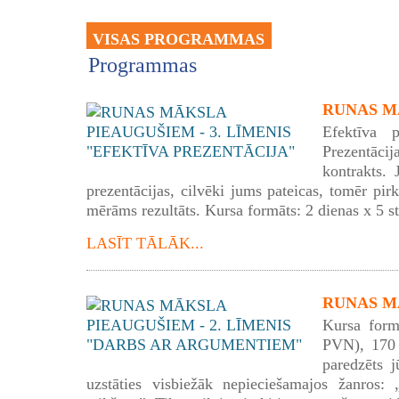
VISAS PROGRAMMAS
Programmas
RUNAS MĀ
Efektīva p
Prezentācij
kontrakts. 
prezentācijas, cilvēki jums pateicas, tomēr pirk
mērāms rezultāts. Kursa formāts: 2 dienas x 5 s
LASĪT TĀLĀK...
RUNAS MĀ
Kursa form
PVN), 170 
paredzēts j
uzstāties visbiežāk nepieciešamajos žanros: „