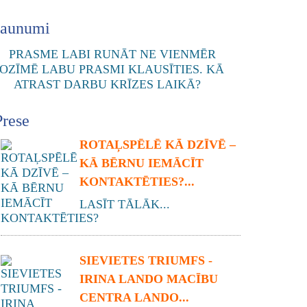
Jaunumi
Prese
ROTAĻSPĒLĒ KĀ DZĪVĒ –
KĀ BĒRNU IEMĀCĪT
KONTAKTĒTIES?...
LASĪT TĀLĀK...
SIEVIETES TRIUMFS -
IRINA LANDO MACĪBU
CENTRA LANDO...