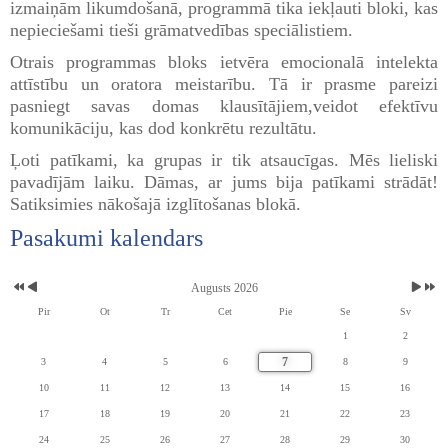
izmaiņām likumdošanā, programmā tika iekļauti bloki, kas
nepieciešami tieši grāmatvedības speciālistiem.
Otrais programmas bloks ietvēra emocionalā intelekta
attīstību un oratora meistarību. Tā ir prasme pareizi
pasniegt savas domas klausītājiem,veidot efektīvu
komunikāciju, kas dod konkrētu rezultātu.
Ļoti patīkami, ka grupas ir tik atsaucīgas. Mēs lieliski
pavadījām laiku. Dāmas, ar jums bija patīkami strādāt!
Satiksimies nākošajā izglītošanas blokā.
Pasakumi kalendars
Augusts 2026
Pir
Ot
Tr
Cet
Pie
Se
Sv
1
2
7
3
4
5
6
8
9
10
11
12
13
14
15
16
17
18
19
20
21
22
23
24
25
26
27
28
29
30