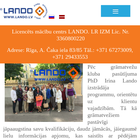
Previous
Previous
Next
Next
≡
Year
Month
Month
Year
Licencēts mācību centrs LANDO. LR IZM Lic. Nr.
3360800220
Adrese: Rīga, A. Čaka iela 83/85 Tāl.: +371 67273009,
+371 29433553
Pēc grāmatvežu
kluba pasūtījuma
PhD Irina Lando
izstrādāja
programmu, orientētu
uz klientu
vajadzībām. Tā kā
grāmatvežiem
pastāvīgi
jāpaaugstina savu kvalifikāciju, daudz jāmācās, jāiegaumē
lielu informācijas apjomu, kas saistīts ar pēdējām