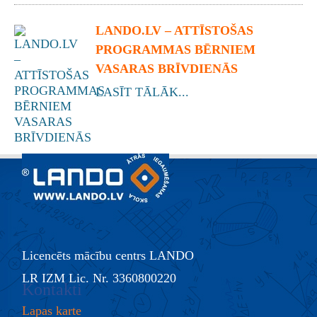
LANDO.LV – ATTĪSTOŠAS
PROGRAMMAS BĒRNIEM
VASARAS BRĪVDIENĀS
LASĪT TĀLĀK...
Licencēts mācību centrs LANDO
LR IZM Lic. Nr. 3360800220
Kontakti
Lapas karte