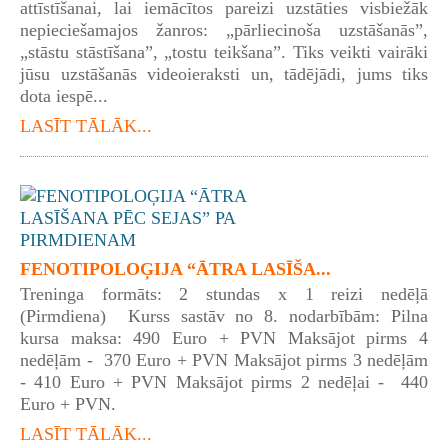
attīstīšanai, lai iemācītos pareizi uzstāties visbiežāk
nepieciešamajos žanros: „pārliecinoša uzstāšanās”,
„stāstu stāstīšana”, „tostu teikšana”. Tiks veikti vairāki
jūsu uzstāšanās videoieraksti un, tādējādi, jums tiks
dota iespē...
LASĪT TĀLĀK...
FENOTIPOLOĢIJA “ĀTRA LASĪŠA...
Treninga formāts: 2 stundas x 1 reizi nedēļā
(Pirmdiena) Kurss sastāv no 8. nodarbībām: Pilna
kursa maksa: 490 Euro + PVN Maksājot pirms 4
nedēļām - 370 Euro + PVN Maksājot pirms 3 nedēļām
- 410 Euro + PVN Maksājot pirms 2 nedēļai - 440
Euro + PVN.
LASĪT TĀLĀK...