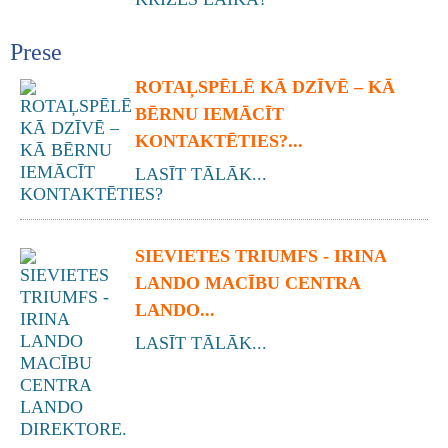
Prese
ROTAĻSPĒLĒ KĀ DZĪVĒ – KĀ
BĒRNU IEMĀCĪT
KONTAKTĒTIES?...
LASĪT TĀLĀK...
SIEVIETES TRIUMFS - IRINA
LANDO MACĪBU CENTRA
LANDO...
LASĪT TĀLĀK...