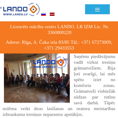
Previous
Previous
Next
Next
≡
Year
Month
Month
Year
Licencēts mācību centrs LANDO. LR IZM Lic. Nr.
3360800220
Adrese: Rīga, A. Čaka iela 83/85 Tāl.: +371 67273009,
+371 29433553
Saņēmu piedāvājumu
vadīt virkni treniņu
grāmatvežiem. Bija
ļoti svarīgi, lai mēs
spētu iziet no
komforta zonas.
Grāmatveži visbiežāk
sūdzas par rutīnu
savā darbā. Tāpēc
nolēma veikt ātras lasīšanas un oratora meistarības
izbraukuma treniņus neparastos apstākļos.