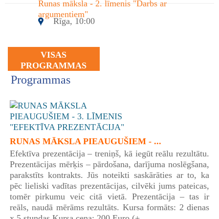
Runas māksla - 2. līmenis "Darbs ar
argumentiem"
Rīga, 10:00
VISAS
PROGRAMMAS
Programmas
RUNAS MĀKSLA PIEAUGUŠIEM - ...
Efektīva prezentācija – treniņš, kā iegūt reālu rezultātu.
Prezentācijas mērķis – pārdošana, darījuma noslēgšana,
parakstīts kontrakts. Jūs noteikti saskārāties ar to, ka
pēc lieliski vadītas prezentācijas, cilvēki jums pateicas,
tomēr pirkumu veic citā vietā. Prezentācija – tas ir
reāls, naudā mērāms rezultāts. Kursa formāts: 2 dienas
x 5 stundas Kursa cena: 200 Euro (+ ...