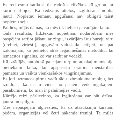
Es reti esmu satikusi tik radošus cilvēkus kā grupu, ar
kuru darbojos. Kā redzams attēlos, izglītošana notika
jautri. Nopietnu iemaņu apgūšanai nav obligāti taisīt
nopietnu seju.
Paldies, mīļās dāmas, ka mēs tik lieliski pavadījām laiku.
Gala rezultātā, līdztekus nopietnām nodarbībām mēs
paspējām sarījot jāšanu ar zirgu, izvārījām īstu burvju viru
(drebiet, vīrieši!), apguvām viduslaiku etiķeti, un pat
izdomājām, kā pielietot ātras iegaumēšanas metodiku, lai
iemācītos signālus, ko var raidīt ar vēdekli.
Kā izrādījās, autobusā pa ceļam turp un atpakaļ mums bija
pietiekami laika, lai apspriestu oratora meistarības
pamatus un veiktu vienkāršākos vingrinājumus.
Es ļoti uztraucos pirms vadīt tādu izbraukuma treniņu, bet
izrādījās, ka tas ir viens no pašiem veiksmīgākajiem
pasākumiem, ko man ir palaimējies vadīt.
Kārtējo reizi pārliecinos, ka izglītošana var būt dzīva,
jautra un spilgta.
Mēs nepaspējām atgriezties, kā uz atsauksmju karstām
pēdām, organizējās vēl četri nākamie treniņi. Te mīļās