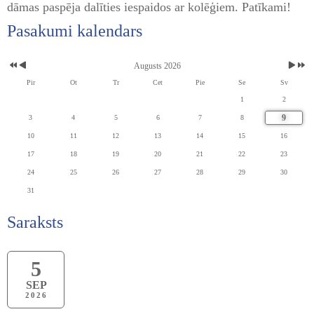
dāmas paspēja dalīties iespaidos ar kolēģiem. Patīkami!
Pasakumi kalendars
Augusts 2026
Pir
Ot
Tr
Cet
Pie
Se
Sv
1
2
9
3
4
5
6
7
8
10
11
12
13
14
15
16
17
18
19
20
21
22
23
24
25
26
27
28
29
30
31
Saraksts
5
SEP
2026