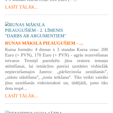
LASĪT TĀLĀK...
RUNAS MĀKSLA PIEAUGUŠIEM - ...
Kursa formāts: 4 dienas x 3 stundas Kursa cena: 200
Euro (+ PVN), 170 Euro (+ PVN) - agrās rezervēšanas
ietvaros Treniņš paredzēts jūsu oratora iemaņu
attīstīšanai, lai iemācītos pareizi uzstāties visbiežāk
nepieciešamajos žanros: „pārliecinoša uzstāšanās”,
„stāstu stāstīšana”, „tostu teikšana”. Tiks veikti vairāki
jūsu uzstāšanās videoieraksti un, tādējādi, jums tiks
dota iespē...
LASĪT TĀLĀK...