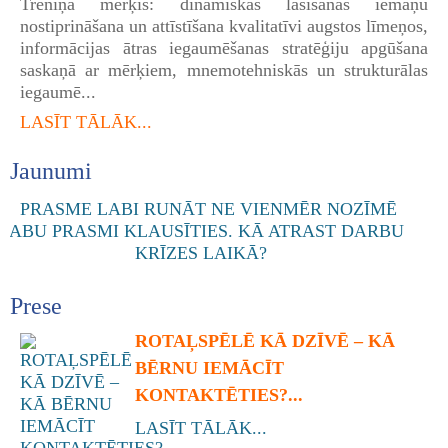
Treniņa mērķis: dinamiskas lasīšanas iemaņu
nostiprināšana un attīstīšana kvalitatīvi augstos līmeņos,
informācijas ātras iegaumēšanas stratēģiju apgūšana
saskaņā ar mērķiem, mnemotehniskās un strukturālas
iegaumē...
LASĪT TĀLĀK...
Jaunumi
Prese
ROTAĻSPĒLĒ KĀ DZĪVĒ – KĀ
BĒRNU IEMĀCĪT
KONTAKTĒTIES?...
LASĪT TĀLĀK...