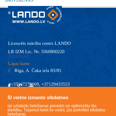
Licencēts mācību centrs LANDO
LR IZM Lic. Nr. 3360800220
Kontakti
Lapas karte
Rīga, A. Čaka iela 83/85
+37167273009, +37129433553
@
info@lando.lv
Šī vietne izmanto sīkdatnes
lai uzlabotu lietošanas pieredzi un optimizētu tās
darbību. Turpinot lietot šo vietni, jūs piekrītiet sīkdatņu
lietošanai.