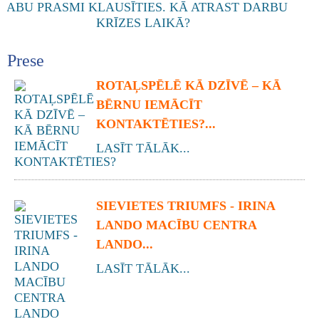
Prese
ROTAĻSPĒLĒ KĀ DZĪVĒ – KĀ
BĒRNU IEMĀCĪT
KONTAKTĒTIES?...
LASĪT TĀLĀK...
SIEVIETES TRIUMFS - IRINA
LANDO MACĪBU CENTRA
LANDO...
LASĪT TĀLĀK...