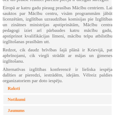
Eiropā ar katru gadu pieaug prasības Mācību centriem. Lai
sauktos par Mācību centru, visām programmām jābūt
licenzētām, izglītības uzraudzības komisijas pie Izglītības
un zinātnes ministrijas apstiprinātām, Mācību centra
pedagogi iziet arī pārbaudes katru mācību gadu,
apstiprinot kvalifikācijas līmeni, mācību telpu atbilstību
izglītošanas prasībām utt.
Redzot, cik daudz brīvības šajā plānā ir Krievijā, pat
apbrīnojami, cik viegli strādāt ar mājas un ģimenes
izglītošanu.
Alternatīvas izglītības konferencē ir lieliska iespēja
dalīties ar pieredzi, iestrādēm, idejām. Vēlreiz paldies
organizatoriem par doto iespēju.
Raksti
Notikumi
Jaunums