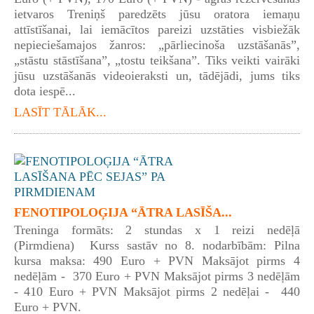
ietvaros Treniņš paredzēts jūsu oratora iemaņu
attīstīšanai, lai iemācītos pareizi uzstāties visbiežāk
nepieciešamajos žanros: „pārliecinoša uzstāšanās”,
„stāstu stāstīšana”, „tostu teikšana”. Tiks veikti vairāki
jūsu uzstāšanās videoieraksti un, tādējādi, jums tiks
dota iespē...
LASĪT TĀLĀK...
FENOTIPOLOĢIJA “ĀTRA LASĪŠA...
Treninga formāts: 2 stundas x 1 reizi nedēļā
(Pirmdiena) Kurss sastāv no 8. nodarbībām: Pilna
kursa maksa: 490 Euro + PVN Maksājot pirms 4
nedēļām - 370 Euro + PVN Maksājot pirms 3 nedēļām
- 410 Euro + PVN Maksājot pirms 2 nedēļai - 440
Euro + PVN.