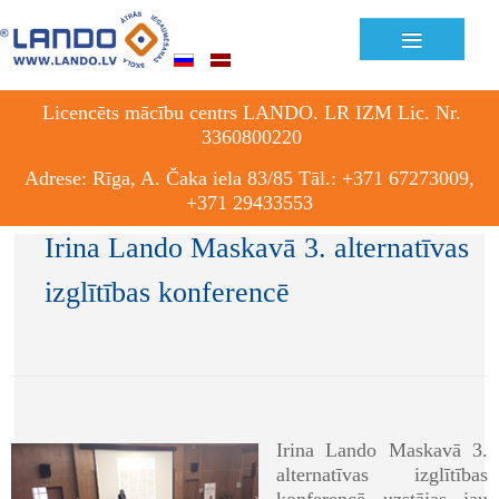
≡
Licencēts mācību centrs LANDO. LR IZM Lic. Nr.
3360800220
Adrese: Rīga, A. Čaka iela 83/85 Tāl.: +371 67273009,
+371 29433553
Irina Lando Maskavā 3. alternatīvas
izglītības konferencē
Irina Lando Maskavā 3.
alternatīvas izglītības
konferencē uzstājas jau