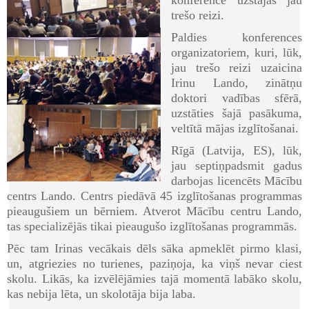
trešo reizi.
Paldies konferences
organizatoriem, kuri, lūk,
jau trešo reizi uzaicina
Irinu Lando, zinātņu
doktori vadības sfērā,
uzstāties šajā pasākuma,
veltītā mājas izglītošanai.
Rīgā (Latvija, ES), lūk,
jau septiņpadsmit gadus
darbojas licencēts Mācību
centrs Lando. Centrs piedāvā 45 izglītošanas programmas
pieaugušiem un bērniem. Atverot Mācību centru Lando,
tas specializējās tikai pieaugušo izglītošanas programmās.
Pēc tam Irinas vecākais dēls sāka apmeklēt pirmo klasi,
un, atgriezies no turienes, paziņoja, ka viņš nevar ciest
skolu. Likās, ka izvēlējāmies tajā momentā labāko skolu,
kas nebija lēta, un skolotāja bija laba.