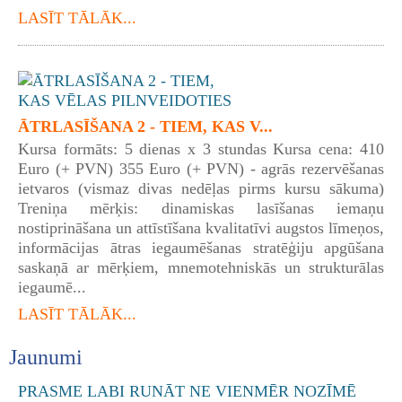
LASĪT TĀLĀK...
ĀTRLASĪŠANA 2 - TIEM, KAS V...
Kursa formāts: 5 dienas x 3 stundas Kursa cena: 410
Euro (+ PVN) 355 Euro (+ PVN) - agrās rezervēšanas
ietvaros (vismaz divas nedēļas pirms kursu sākuma)
Treniņa mērķis: dinamiskas lasīšanas iemaņu
nostiprināšana un attīstīšana kvalitatīvi augstos līmeņos,
informācijas ātras iegaumēšanas stratēģiju apgūšana
saskaņā ar mērķiem, mnemotehniskās un strukturālas
iegaumē...
LASĪT TĀLĀK...
Jaunumi