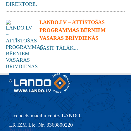
LANDO.LV – ATTĪSTOŠAS
PROGRAMMAS BĒRNIEM
VASARAS BRĪVDIENĀS
LASĪT TĀLĀK...
Licencēts mācību centrs LANDO
LR IZM Lic. Nr. 3360800220
Kontakti