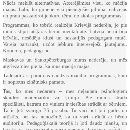
Nācās meklēt alternatīvas. Atcerējāmies visu, ko mācīja
mājās. Labi, ka ģimenē visi pieaugušie pilnībā realizējās
un prata paskaidrot jebkuru tēmu no skolas programmas.
Programmas, ko tobrīd realizēja Krievijā nederēja, jo pie
mums stipri atšķiras bērnu mentalitāte: Latvijā bērni bija
brīvāki, nesēdēja klusi un neskatījās pedagogam mutē.
Varēja pārtraukt, uzdot jebkuru interesējošu jautājumu.
Kopumā, pedagogi no
Maskavas un Sanktpēterburgas mums nederēja, un mēs
atgriezāmies pie tā, kā mūs mācīja mājās.
Tādējādi arī parādījās daudzas mācību programmas, kam
ir nopietns zinātnisks pamats.
Tas, ko mēs nedarām – mēs neļaujam psihologiem
skaidrot matemātiku vai ķīmiju. Pie mums strādā
speciālisti, katram no viņiem ir tiesības strādāt ar bērniem.
Tā ir ļoti svarīga ES prasība. Tu vari būt ļoti gudrs un
attīstīts, bet tas nenozīmē, ka tu vari strādāt ar bērnu
auditoriju. Pedagoģiskajā teorijā ir ļoti daudz nianšu, un
bez tās praksē realizēt pareizu pieeju ir diezgan sarežģīti.