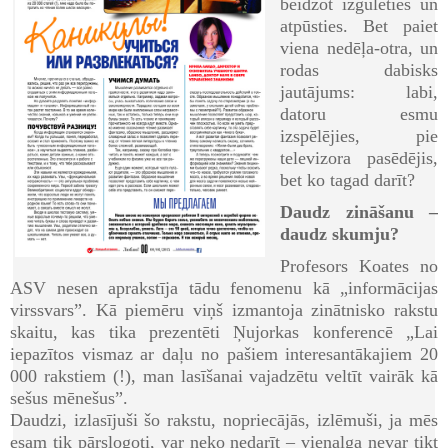
beidzot izgulēties un
atpūsties. Bet paiet
viena nedēļa-otra, un
rodas dabisks
jautājums: labi,
datoru esmu
izspēlējies, pie
televizora pasēdējis,
bet ko tagad darīt?
Daudz zināšanu –
daudz skumju?
Profesors Koates no
ASV nesen aprakstīja tādu fenomenu kā „informācijas
virssvars”. Kā piemēru viņš izmantoja zinātnisko rakstu
skaitu, kas tika prezentēti Ņujorkas konferencē „Lai
iepazītos vismaz ar daļu no pašiem interesantākajiem 20
000 rakstiem (!), man lasīšanai vajadzētu veltīt vairāk kā
sešus mēnešus”.
Daudzi, izlasījuši šo rakstu, nopriecājās, izlēmuši, ja mēs
esam tik pārslogoti, var neko nedarīt – vienalga nevar tikt