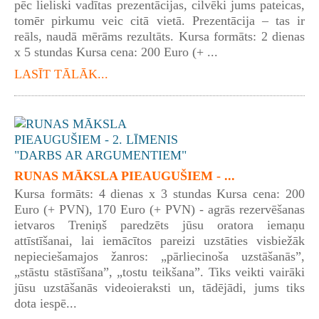
pēc lieliski vadītas prezentācijas, cilvēki jums pateicas,
tomēr pirkumu veic citā vietā. Prezentācija – tas ir
reāls, naudā mērāms rezultāts. Kursa formāts: 2 dienas
x 5 stundas Kursa cena: 200 Euro (+ ...
LASĪT TĀLĀK...
RUNAS MĀKSLA PIEAUGUŠIEM - ...
Kursa formāts: 4 dienas x 3 stundas Kursa cena: 200
Euro (+ PVN), 170 Euro (+ PVN) - agrās rezervēšanas
ietvaros Treniņš paredzēts jūsu oratora iemaņu
attīstīšanai, lai iemācītos pareizi uzstāties visbiežāk
nepieciešamajos žanros: „pārliecinoša uzstāšanās”,
„stāstu stāstīšana”, „tostu teikšana”. Tiks veikti vairāki
jūsu uzstāšanās videoieraksti un, tādējādi, jums tiks
dota iespē...