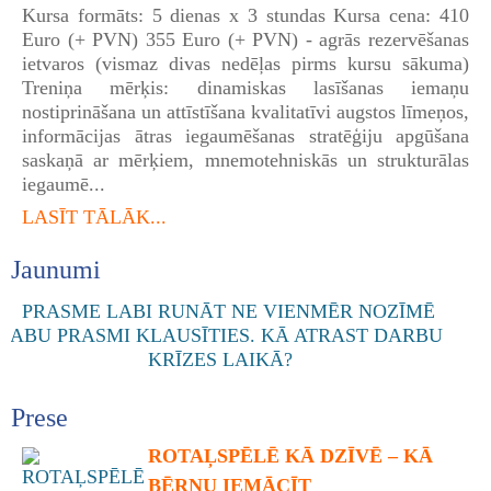
Kursa formāts: 5 dienas x 3 stundas Kursa cena: 410
Euro (+ PVN) 355 Euro (+ PVN) - agrās rezervēšanas
ietvaros (vismaz divas nedēļas pirms kursu sākuma)
Treniņa mērķis: dinamiskas lasīšanas iemaņu
nostiprināšana un attīstīšana kvalitatīvi augstos līmeņos,
informācijas ātras iegaumēšanas stratēģiju apgūšana
saskaņā ar mērķiem, mnemotehniskās un strukturālas
iegaumē...
LASĪT TĀLĀK...
Jaunumi
Prese
ROTAĻSPĒLĒ KĀ DZĪVĒ – KĀ
BĒRNU IEMĀCĪT