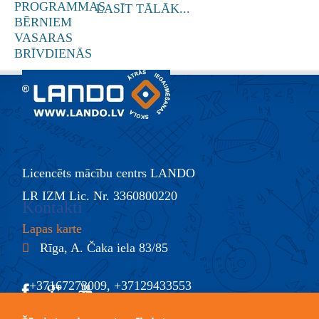
LASĪT TĀLĀK...
Licencēts mācību centrs LANDO
LR IZM Lic. Nr. 3360800220
Kontakti
Lapas karte
Rīga, A. Čaka iela 83/85
+37167273009, +37129433553
@
info@lando.lv