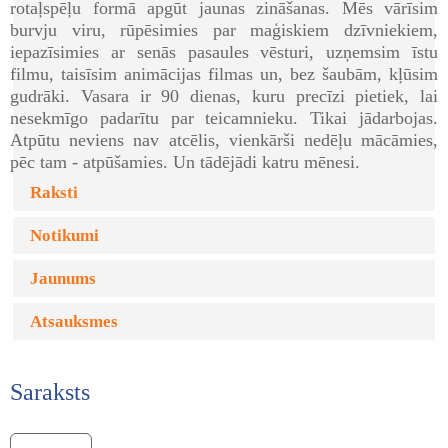
rotaļspēļu formā apgūt jaunas zināšanas. Mēs vārīsim
burvju viru, rūpēsimies par maģiskiem dzīvniekiem,
iepazīsimies ar senās pasaules vēsturi, uzņemsim īstu
filmu, taisīsim animācijas filmas un, bez šaubām, kļūsim
gudrāki. Vasara ir 90 dienas, kuru precīzi pietiek, lai
nesekmīgo padarītu par teicamnieku. Tikai jādarbojas.
Atpūtu neviens nav atcēlis, vienkārši nedēļu mācāmies,
pēc tam - atpūšamies. Un tādējādi katru mēnesi.
Raksti
Notikumi
Jaunums
Atsauksmes
Saraksts