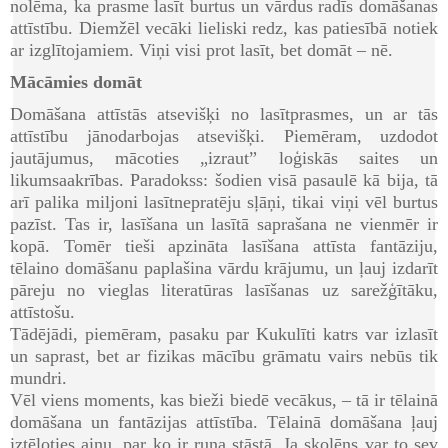
nolēma, ka prasme lasīt burtus un vārdus radīs domāšanas
attīstību. Diemžēl vecāki lieliski redz, kas patiesībā notiek
ar izglītojamiem. Viņi visi prot lasīt, bet domāt – nē.
Mācāmies domāt
Domāšana attīstās atsevišķi no lasītprasmes, un ar tās
attīstību jānodarbojas atsevišķi. Piemēram, uzdodot
jautājumus, mācoties „izraut” loģiskās saites un
likumsaakrības. Paradokss: šodien visā pasaulē kā bija, tā
arī palika miljoni lasītnepratēju sļāņi, tikai viņi vēl burtus
pazīst. Tas ir, lasīšana un lasītā saprašana ne vienmēr ir
kopā. Tomēr tieši apzināta lasīšana attīsta fantāziju,
tēlaino domāšanu paplašina vārdu krājumu, un ļauj izdarīt
pāreju no vieglas literatūras lasīšanas uz sarežģītāku,
attīstošu.
Tādējādi, piemēram, pasaku par Kukulīti katrs var izlasīt
un saprast, bet ar fizikas mācību grāmatu vairs nebūs tik
mundri.
Vēl viens moments, kas bieži biedē vecākus, – tā ir tēlainā
domāšana un fantāzijas attīstība. Tēlainā domāšana ļauj
iztēloties ainu, par ko ir runa stāstā. Ja skolēns var to sev