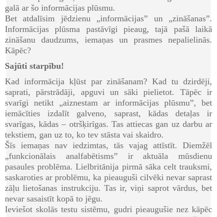
galā ar šo informācijas plūsmu.
Bet atdalīsim jēdzienu „informācijas” un „zināšanas”.
Informācijas plūsma pastāvīgi pieaug, tajā pašā laikā
zināšanu daudzums, iemaņas un prasmes nepalielinās.
Kāpēc?
Sajūti starpību!
Kad informācija kļūst par zināšanam? Kad tu dzirdēji,
saprati, pārstrādāji, apguvi un sāki pielietot. Tāpēc ir
svarīgi netikt „aiznestam ar informācijas plūsmu”, bet
iemācīties izdalīt galveno, saprast, kādas detaļas ir
svarīgas, kādas – otršķirīgas. Tas attiecas gan uz darbu ar
tekstiem, gan uz to, ko tev stāsta vai skaidro.
Šīs iemaņas nav iedzimtas, tās vajag attīstīt. Diemžēl
„funkcionālais analfabētisms” ir aktuāla mūsdienu
pasaules problēma. Lielbritānija pirmā sāka celt trauksmi,
saskaroties ar problēmu, ka pieauguši cilvēki nevar saprast
zāļu lietošanas instrukciju. Tas ir, viņi saprot vārdus, bet
nevar sasaistīt kopā to jēgu.
Ieviešot skolās testu sistēmu, gudri pieaugušie nez kāpēc