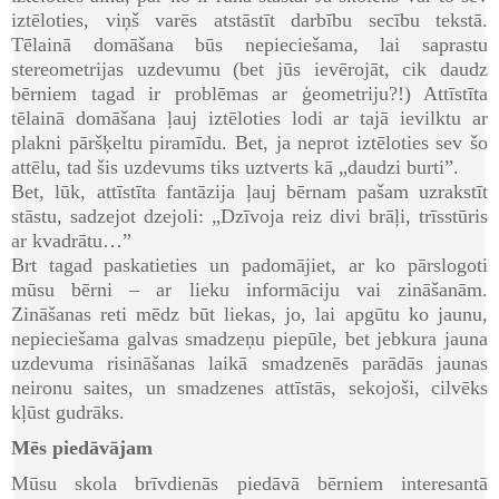
iztēloties, viņš varēs atstāstīt darbību secību tekstā.
Tēlainā domāšana būs nepieciešama, lai saprastu
stereometrijas uzdevumu (bet jūs ievērojāt, cik daudz
bērniem tagad ir problēmas ar ģeometriju?!) Attīstīta
tēlainā domāšana ļauj iztēloties lodi ar tajā ievilktu ar
plakni pāršķeltu piramīdu. Bet, ja neprot iztēloties sev šo
attēlu, tad šis uzdevums tiks uztverts kā „daudzi burti”.
Bet, lūk, attīstīta fantāzija ļauj bērnam pašam uzrakstīt
stāstu, sadzejot dzejoli: „Dzīvoja reiz divi brāļi, trīsstūris
ar kvadrātu…”
Brt tagad paskatieties un padomājiet, ar ko pārslogoti
mūsu bērni – ar lieku informāciju vai zināšanām.
Zināšanas reti mēdz būt liekas, jo, lai apgūtu ko jaunu,
nepieciešama galvas smadzeņu piepūle, bet jebkura jauna
uzdevuma risināšanas laikā smadzenēs parādās jaunas
neironu saites, un smadzenes attīstās, sekojoši, cilvēks
kļūst gudrāks.
Mēs piedāvājam
Mūsu skola brīvdienās piedāvā bērniem interesantā