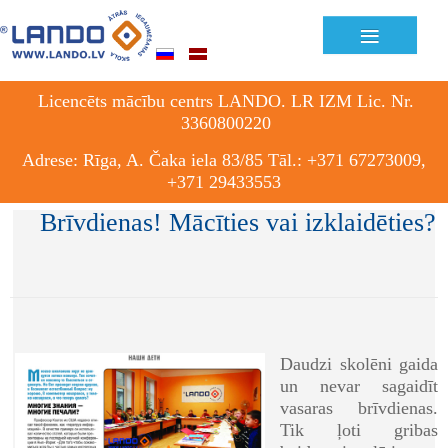
≡
Licencēts mācību centrs LANDO. LR IZM Lic. Nr.
3360800220
Adrese: Rīga, A. Čaka iela 83/85 Tāl.: +371 67273009,
+371 29433553
Brīvdienas! Mācīties vai izklaidēties?
Daudzi skolēni gaida
un nevar sagaidīt
vasaras brīvdienas.
Tik ļoti gribas