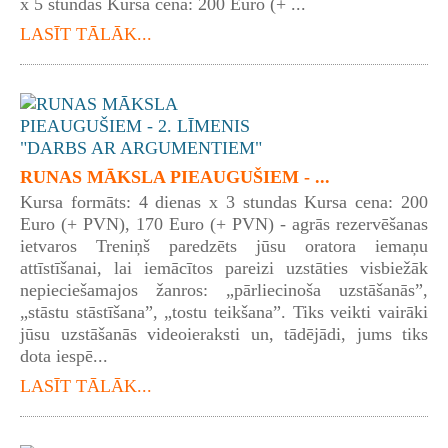
x 5 stundas Kursa cena: 200 Euro (+ ...
LASĪT TĀLĀK...
RUNAS MĀKSLA PIEAUGUŠIEM - ...
Kursa formāts: 4 dienas x 3 stundas Kursa cena: 200
Euro (+ PVN), 170 Euro (+ PVN) - agrās rezervēšanas
ietvaros Treniņš paredzēts jūsu oratora iemaņu
attīstīšanai, lai iemācītos pareizi uzstāties visbiežāk
nepieciešamajos žanros: „pārliecinoša uzstāšanās”,
„stāstu stāstīšana”, „tostu teikšana”. Tiks veikti vairāki
jūsu uzstāšanās videoieraksti un, tādējādi, jums tiks
dota iespē...
LASĪT TĀLĀK...