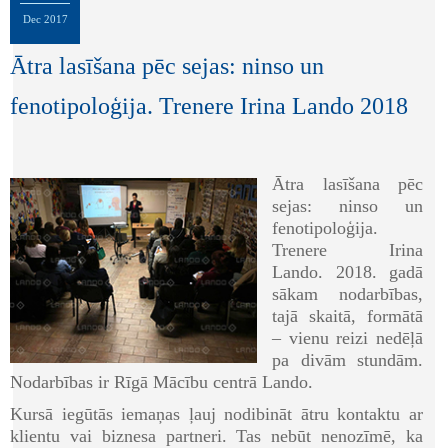
Dec
2017
Ātra lasīšana pēc sejas: ninso un
fenotipoloģija. Trenere Irina Lando 2018
Ātra lasīšana pēc
sejas: ninso un
fenotipoloģija.
Trenere Irina
Lando. 2018. gadā
sākam nodarbības,
tajā skaitā, formātā
– vienu reizi nedēļā
pa divām stundām.
Nodarbības ir Rīgā Mācību centrā Lando.
Kursā iegūtās iemaņas ļauj nodibināt ātru kontaktu ar
klientu vai biznesa partneri. Tas nebūt nenozīmē, ka