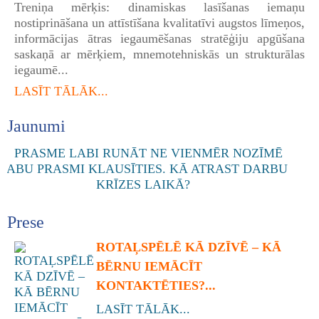
Treniņa mērķis: dinamiskas lasīšanas iemaņu
nostiprināšana un attīstīšana kvalitatīvi augstos līmeņos,
informācijas ātras iegaumēšanas stratēģiju apgūšana
saskaņā ar mērķiem, mnemotehniskās un strukturālas
iegaumē...
LASĪT TĀLĀK...
Jaunumi
Prese
ROTAĻSPĒLĒ KĀ DZĪVĒ – KĀ
BĒRNU IEMĀCĪT
KONTAKTĒTIES?...
LASĪT TĀLĀK...