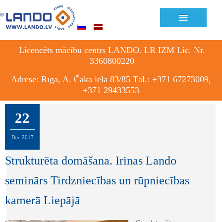
≡
Licencēts mācību centrs LANDO. LR IZM Lic. Nr.
3360800220
Adrese: Rīga, A. Čaka iela 83/85 Tāl.: +371 67273009,
+371 29433553
22
Dec
2017
Strukturēta domāšana. Irinas Lando
seminārs Tirdzniecības un rūpniecības
kamerā Liepājā