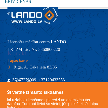
Licencēts mācību centrs LANDO
LR IZM Lic. Nr. 3360800220
Kontakti
Lapas karte
Rīga, A. Čaka iela 83/85
+37167273009, +37129433553
@
info@lando.lv
Šī vietne izmanto sīkdatnes
lai uzlabotu lietošanas pieredzi un optimizētu tās
darbību. Turpinot lietot šo vietni, jūs piekrītiet sīkdatņu
lietošanai.