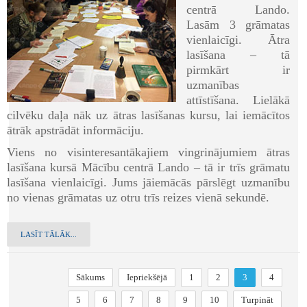
centrā Lando.
Lasām 3 grāmatas
vienlaicīgi. Ātra
lasīšana – tā
pirmkārt ir
uzmanības
attīstīšana. Lielākā
cilvēku daļa nāk uz ātras lasīšanas kursu, lai iemācītos
ātrāk apstrādāt informāciju.
Viens no visinteresantākajiem vingrinājumiem ātras
lasīšana kursā Mācību centrā Lando – tā ir trīs grāmatu
lasīšana vienlaicīgi. Jums jāiemācās pārslēgt uzmanību
no vienas grāmatas uz otru trīs reizes vienā sekundē.
LASĪT TĀLĀK...
Sākums
Iepriekšējā
1
2
3
4
5
6
7
8
9
10
Turpināt