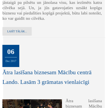
jāstaigā pa pilsētu un jānolasa visu, kas iezīmēts katra
cilvēka sejā. Un, ja jūs gatavojaties uzsākt kopīgu
biznesu vai piedalīties kopīgā projektā, būtu labi noteikt,
ko var gaidīt no cilvēka.
LASĪT TĀLĀK...
06
Dec
2017
Ātra lasīšana biznesam Mācību centrā
Lando. Lasām 3 grāmatas vienlaicīgi
Ātra lasīšana
biznesam Mācību