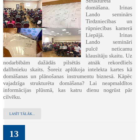
Strukturēta
domāšana. Irinas
Lando seminārs
Tirdzniecības un
rūpniecības kamerā
Liepājā. Irinas
Lando semināri
pulcē neticamu
klausītāju skaitu. Uz
nodarbībām dažādās pilsētās atnāk rekordliels
dalībnieku skaits. Šoreiz aplūkoja intelekta kartes kā
domāšanas un plānošanas instrumentu biznesā. Kāpēc
vajadzīga strukturēta domāšana? Lai neapmaldītos
informācijas plūsmā, kas katru dienu nogrūst pār
cilvēku.
LASĪT TĀLĀK...
13